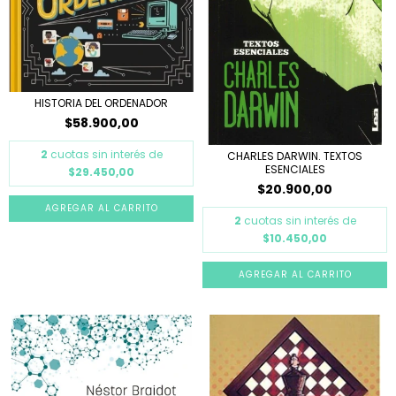
HISTORIA DEL ORDENADOR
$58.900,00
2
cuotas sin interés de
CHARLES DARWIN. TEXTOS
ESENCIALES
$29.450,00
$20.900,00
2
cuotas sin interés de
$10.450,00