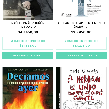
RAÚL GONZÁLEZ TUÑÓN
ARLT ANTES DE ARLT EN EL MUNDO
PERIODISTA
(1928). T...
$43.650,00
$26.450,00
2
cuotas sin interés de
2
cuotas sin interés de
$21.825,00
$13.225,00