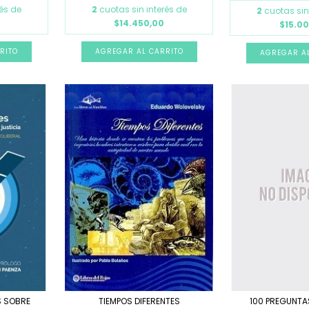
rés de
2
cuotas sin interés de
2
cuotas sin
$14.450,00
$15.0
TIEMPOS DIFERENTES
S SOBRE
100 PREGUNTA