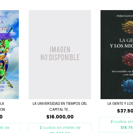
 LA
LA UNIVERSIDAD EN TIEMPOS DEL
LA GENTE Y LO
ION
CAPITAL TE...
$37.5
0
$16.000,00
2
cuotas sin
rés de
2
cuotas sin interés de
$18.7