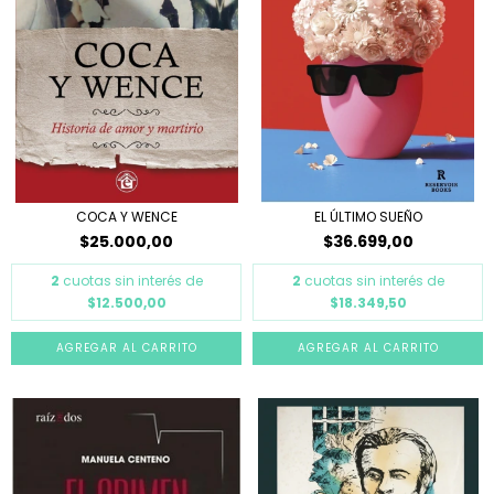
COCA Y WENCE
EL ÚLTIMO SUEÑO
$25.000,00
$36.699,00
2
cuotas sin interés de
2
cuotas sin interés de
$12.500,00
$18.349,50