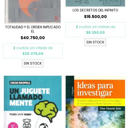
LOS SECRETOS DEL INFINITO
$16.500,00
2
cuotas sin interés de
TOTALIDAD Y EL ORDEN IMPLICADO
EL
$8.250,00
$40.750,00
SIN STOCK
2
cuotas sin interés de
$20.375,00
SIN STOCK