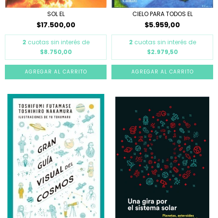
SOL EL
CIELO PARA TODOS EL
$17.500,00
$5.959,00
2
cuotas sin interés de
2
cuotas sin interés de
$8.750,00
$2.979,50