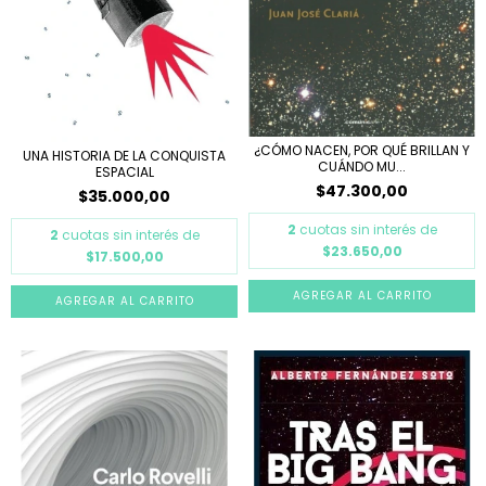
¿CÓMO NACEN, POR QUÉ BRILLAN Y
UNA HISTORIA DE LA CONQUISTA
CUÁNDO MU...
ESPACIAL
$47.300,00
$35.000,00
2
cuotas sin interés de
2
cuotas sin interés de
$23.650,00
$17.500,00