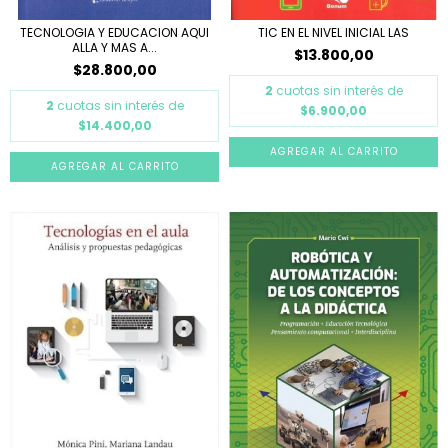
TECNOLOGIA Y EDUCACION AQUI
TIC EN EL NIVEL INICIAL LAS
ALLA Y MAS A...
$13.800,00
$28.800,00
2
cuotas sin interés de
2
cuotas sin interés de
$6.900,00
$14.400,00